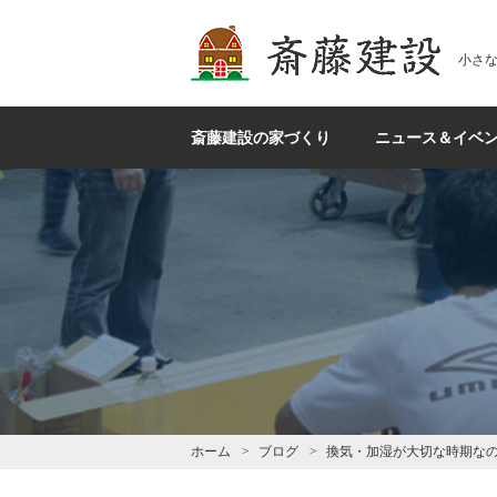
斎藤建設
小さ
斎藤建設の家づくり
ニュース＆イベ
ホーム
ブログ
換気・加湿が大切な時期な