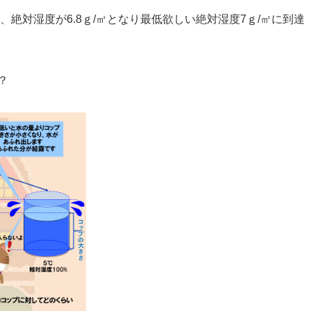
、絶対湿度が6.8ｇ/㎥となり最低欲しい絶対湿度7ｇ/㎥に到達
？