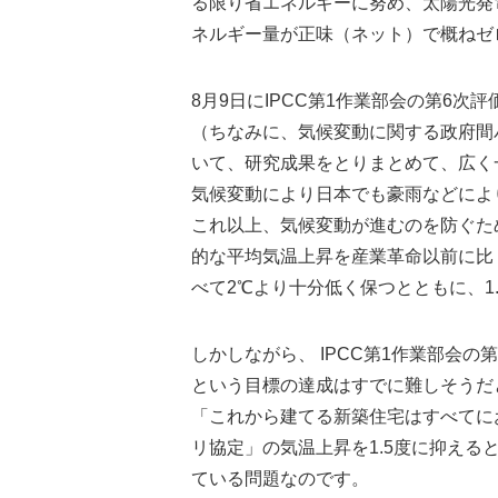
る限り省エネルギーに努め、太陽光発
ネルギー量が正味（ネット）で概ねゼ
8月9日にIPCC第1作業部会の第6次
（ちなみに、気候変動に関する政府間
いて、研究成果をとりまとめて、広く
気候変動により日本でも豪雨などによ
これ以上、気候変動が進むのを防ぐため
的な平均気温上昇を産業革命以前に比
べて2℃より十分低く保つとともに、1
しかしながら、 IPCC第1作業部会の
という目標の達成はすでに難しそうだ
「これから建てる新築住宅はすべてに
リ協定」の気温上昇を1.5度に抑え
ている問題なのです。