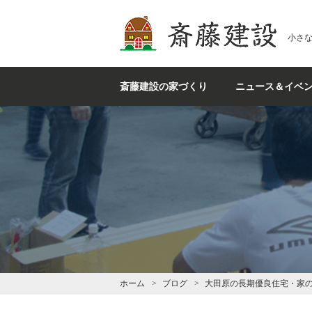
斎藤建設
小さ
斎藤建設の家づくり
ニュース＆イベ
ホーム
ブログ
大田原の長期優良住宅・家