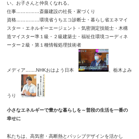
い。お子さんと仲良くなれる。
仕事……………斎藤建設の社長・家づくり
資格……………環境省うちエコ診断士・暮らし省エネマイ
スター・エネルギーエージェント・気密測定技能士・木構
造マイスター準１級・２級建築士・福祉住環境コーディネ
ーター２級・第１種情報処理技術者
メディア…….NHKおはよう日本
、栃木よみ
うり
小さなエネルギーで豊かな暮らしを～普段の生活を一番の
幸せに
私たちは、高気密・高断熱とパッシブデザインを活かし