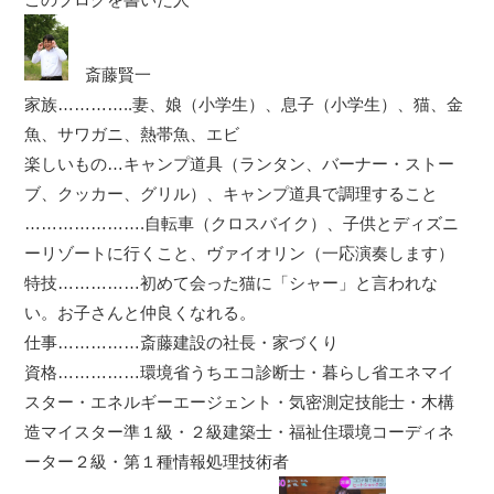
斎藤賢一
家族…………..妻、娘（小学生）、息子（小学生）、猫、金
魚、サワガニ、熱帯魚、エビ
楽しいもの…キャンプ道具（ランタン、バーナー・ストー
ブ、クッカー、グリル）、キャンプ道具で調理すること
………………….自転車（クロスバイク）、子供とディズニ
ーリゾートに行くこと、ヴァイオリン（一応演奏します）
特技……………初めて会った猫に「シャー」と言われな
い。お子さんと仲良くなれる。
仕事……………斎藤建設の社長・家づくり
資格……………環境省うちエコ診断士・暮らし省エネマイ
スター・エネルギーエージェント・気密測定技能士・木構
造マイスター準１級・２級建築士・福祉住環境コーディネ
ーター２級・第１種情報処理技術者