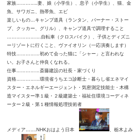
家族…………..妻、娘（小学生）、息子（小学生）、猫、金
魚、サワガニ、熱帯魚、エビ
楽しいもの…キャンプ道具（ランタン、バーナー・ストー
ブ、クッカー、グリル）、キャンプ道具で調理すること
………………….自転車（クロスバイク）、子供とディズニ
ーリゾートに行くこと、ヴァイオリン（一応演奏します）
特技……………初めて会った猫に「シャー」と言われな
い。お子さんと仲良くなれる。
仕事……………斎藤建設の社長・家づくり
資格……………環境省うちエコ診断士・暮らし省エネマイ
スター・エネルギーエージェント・気密測定技能士・木構
造マイスター準１級・２級建築士・福祉住環境コーディネ
ーター２級・第１種情報処理技術者
メディア…….NHKおはよう日本
、栃木よみ