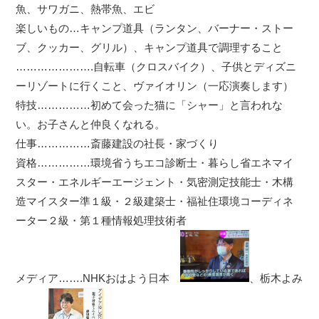
魚、サワガニ、熱帯魚、エビ
楽しいもの…キャンプ道具（ランタン、バーナー・ストー
ブ、クッカー、グリル）、キャンプ道具で調理すること
………………….自転車（クロスバイク）、子供とディズニ
ーリゾートに行くこと、ヴァイオリン（一応演奏します）
特技……………初めて会った猫に「シャー」と言われな
い。お子さんと仲良くなれる。
仕事……………斎藤建設の社長・家づくり
資格……………環境省うちエコ診断士・暮らし省エネマイ
スター・エネルギーエージェント・気密測定技能士・木構
造マイスター準１級・２級建築士・福祉住環境コーディネ
ーター２級・第１種情報処理技術者
メディア…….NHKおはよう日本
、栃木よみ