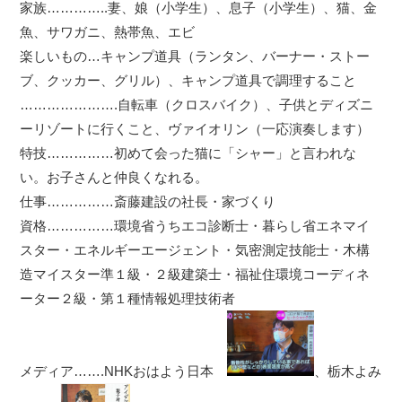
家族…………..妻、娘（小学生）、息子（小学生）、猫、金
魚、サワガニ、熱帯魚、エビ
楽しいもの…キャンプ道具（ランタン、バーナー・ストー
ブ、クッカー、グリル）、キャンプ道具で調理すること
………………….自転車（クロスバイク）、子供とディズニ
ーリゾートに行くこと、ヴァイオリン（一応演奏します）
特技……………初めて会った猫に「シャー」と言われな
い。お子さんと仲良くなれる。
仕事……………斎藤建設の社長・家づくり
資格……………環境省うちエコ診断士・暮らし省エネマイ
スター・エネルギーエージェント・気密測定技能士・木構
造マイスター準１級・２級建築士・福祉住環境コーディネ
ーター２級・第１種情報処理技術者
メディア…….NHKおはよう日本
、栃木よみ