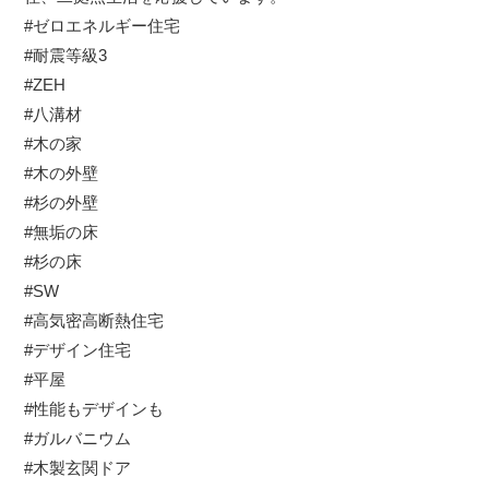
#ゼロエネルギー住宅
#耐震等級3
#ZEH
#八溝材
#木の家
#木の外壁
#杉の外壁
#無垢の床
#杉の床
#SW
#高気密高断熱住宅
#デザイン住宅
#平屋
#性能もデザインも
#ガルバニウム
#木製玄関ドア