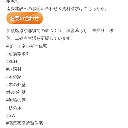
根沢町
斎藤建設へのお問い合わせ＆資料請求はこちらから。
那須塩原や那須での家づくり、田舎暮らし、里帰り、移
住、二拠点生活を応援しています。
#ゼロエネルギー住宅
#耐震等級3
#ZEH
#八溝材
#木の家
#木の外壁
#杉の外壁
#無垢の床
#杉の床
#SW
#高気密高断熱住宅