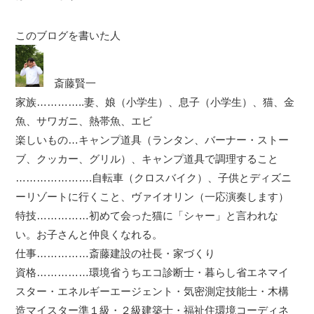
このブログを書いた人
斎藤賢一
家族…………..妻、娘（小学生）、息子（小学生）、猫、金
魚、サワガニ、熱帯魚、エビ
楽しいもの…キャンプ道具（ランタン、バーナー・ストー
ブ、クッカー、グリル）、キャンプ道具で調理すること
………………….自転車（クロスバイク）、子供とディズニ
ーリゾートに行くこと、ヴァイオリン（一応演奏します）
特技……………初めて会った猫に「シャー」と言われな
い。お子さんと仲良くなれる。
仕事……………斎藤建設の社長・家づくり
資格……………環境省うちエコ診断士・暮らし省エネマイ
スター・エネルギーエージェント・気密測定技能士・木構
造マイスター準１級・２級建築士・福祉住環境コーディネ