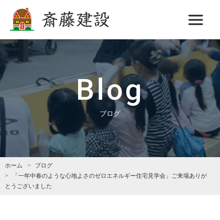
斎藤建設
Blog
ブログ
ホーム
ブログ
「一年中春のような心地よさのゼロエネルギー住宅見学会」ご来場ありが
とうございました