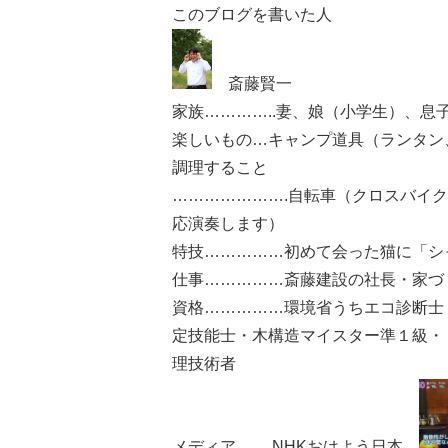
このブログを書いた人
斎藤賢一
家族…………..妻、娘（小学生）、
楽しいもの…キャンプ道具（ランタン
調理すること
………………….自転車（クロスバイ
応演奏します）
特技……………初めて会った猫に「シ
仕事……………斎藤建設の社長・家づ
資格……………環境省うちエコ診断士
定技能士・木構造マイスター準１級・
理技術者
メディア…….NHKおはよう日本