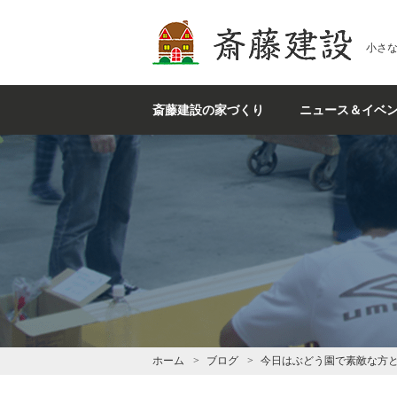
斎藤建設
小さ
斎藤建設の家づくり
ニュース＆イベ
ホーム
ブログ
今日はぶどう園で素敵な方