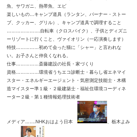
魚、サワガニ、熱帯魚、エビ
楽しいもの…キャンプ道具（ランタン、バーナー・ストー
ブ、クッカー、グリル）、キャンプ道具で調理すること
………………….自転車（クロスバイク）、子供とディズニ
ーリゾートに行くこと、ヴァイオリン（一応演奏します）
特技……………初めて会った猫に「シャー」と言われな
い。お子さんと仲良くなれる。
仕事……………斎藤建設の社長・家づくり
資格……………環境省うちエコ診断士・暮らし省エネマイ
スター・エネルギーエージェント・気密測定技能士・木構
造マイスター準１級・２級建築士・福祉住環境コーディネ
ーター２級・第１種情報処理技術者
メディア…….NHKおはよう日本
、栃木よみ