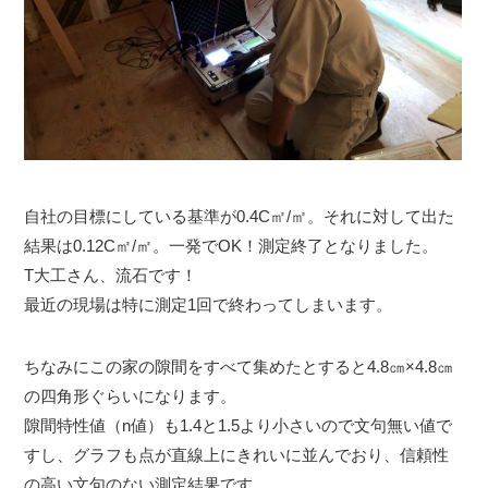
自社の目標にしている基準が0.4C㎡/㎡。それに対して出た
結果は0.12C㎡/㎡。一発でOK！測定終了となりました。
T大工さん、流石です！
最近の現場は特に測定1回で終わってしまいます。
ちなみにこの家の隙間をすべて集めたとすると4.8㎝×4.8㎝
の四角形ぐらいになります。
隙間特性値（n値）も1.4と1.5より小さいので文句無い値で
すし、グラフも点が直線上にきれいに並んでおり、信頼性
の高い文句のない測定結果です。