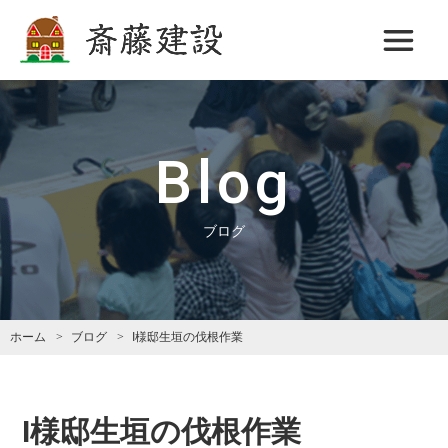
斎藤建設
Blog
ブログ
ホーム
ブログ
I様邸生垣の伐根作業
I様邸生垣の伐根作業