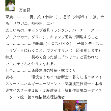
斎藤賢一
家族…………..妻、娘（小学生）、息子（小学生）、猫、金
魚、サワガニ、熱帯魚、エビ
楽しいもの…キャンプ道具（ランタン、バーナー・ストー
ブ、クッカー、グリル）、キャンプ道具で調理すること
………………….自転車（クロスバイク）、子供とディズニ
ーリゾートに行くこと、ヴァイオリン（一応演奏します）
特技……………初めて会った猫に「シャー」と言われな
い。お子さんと仲良くなれる。
仕事……………斎藤建設の社長・家づくり
資格……………環境省うちエコ診断士・暮らし省エネマイ
スター・エネルギーエージェント・気密測定技能士・木構
造マイスター準１級・２級建築士・福祉住環境コーディネ
ーター２級・第１種情報処理技術者