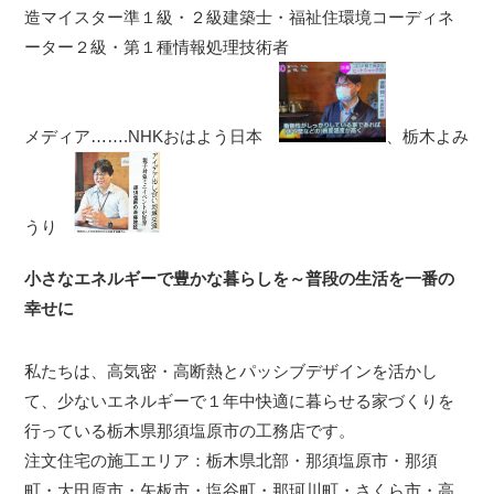
造マイスター準１級・２級建築士・福祉住環境コーディネ
ーター２級・第１種情報処理技術者
メディア…….NHKおはよう日本
、栃木よみ
うり
小さなエネルギーで豊かな暮らしを～普段の生活を一番の
幸せに
私たちは、高気密・高断熱とパッシブデザインを活かし
て、少ないエネルギーで１年中快適に暮らせる家づくりを
行っている栃木県那須塩原市の工務店です。
注文住宅の施工エリア：栃木県北部・那須塩原市・那須
町・大田原市・矢板市・塩谷町・那珂川町・さくら市・高