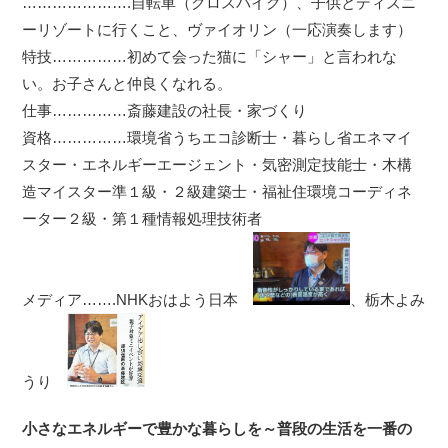
………………….自転車（クロスバイク）、子供とディズニ
ーリゾートに行くこと、ヴァイオリン（一応演奏します）
特技……………初めて会った猫に「シャー」と言われな
い。お子さんと仲良くなれる。
仕事……………斎藤建設の社長・家づくり
資格……………環境省うちエコ診断士・暮らし省エネマイ
スター・エネルギーエージェント・気密測定技能士・木構
造マイスター準１級・２級建築士・福祉住環境コーディネ
ーター２級・第１種情報処理技術者
メディア…….NHKおはよう日本
、栃木よみ
うり
小さなエネルギーで豊かな暮らしを～普段の生活を一番の