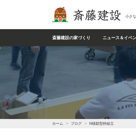
斎藤建設
小さ
斎藤建設の家づくり
ニュース＆イベ
ホーム
ブログ
N様邸型枠組立