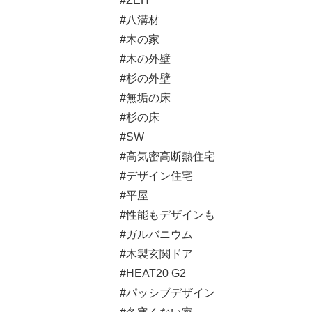
#ZEH
#八溝材
#木の家
#木の外壁
#杉の外壁
#無垢の床
#杉の床
#SW
#高気密高断熱住宅
#デザイン住宅
#平屋
#性能もデザインも
#ガルバニウム
#木製玄関ドア
#HEAT20 G2
#パッシブデザイン