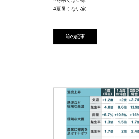
#冬寒くない家
#夏暑くない家
前の記事