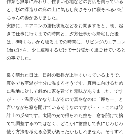
作業も無事に終わり、住まい心地などのお話を伺っている
と、杉の浮造りの床の上に気もし良さそうに寝そべるパピ
ちゃんの姿がありました。
実際に、エアコンの運転状況などをお聞きすると、朝、起
きて仕事に行くまでの時間と、夕方仕事から帰宅した後
は、8時くらいから寝るまでの時間に、リビングのエアコン
1台だけを、少し運転するだけで十分暖かく過ごせていると
の事でした。
良く晴れた日は、日射の取得が上手くいっているようで、
真冬でも室温が十分に温まるそうです。真南に向けるため
に敷地に対して斜めに家を建てた意味がありました。です
が・・・温度がかなり上がるので真冬なのに「厚ちー」と
言いながら窓を開けているそうなのですが・・・これは設
計上の反省です。太陽の光で得られた熱を、窓を開けて捨
てて調整するのではなく、どこかに蓄熱して夜にじわじわ
使う方法を考える必要があったかもしれません。そうすれ