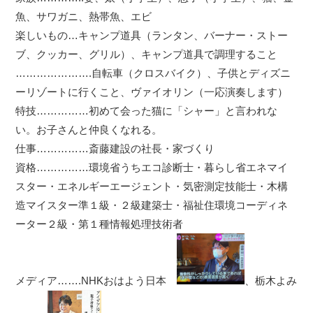
魚、サワガニ、熱帯魚、エビ
楽しいもの…キャンプ道具（ランタン、バーナー・ストー
ブ、クッカー、グリル）、キャンプ道具で調理すること
………………….自転車（クロスバイク）、子供とディズニ
ーリゾートに行くこと、ヴァイオリン（一応演奏します）
特技……………初めて会った猫に「シャー」と言われな
い。お子さんと仲良くなれる。
仕事……………斎藤建設の社長・家づくり
資格……………環境省うちエコ診断士・暮らし省エネマイ
スター・エネルギーエージェント・気密測定技能士・木構
造マイスター準１級・２級建築士・福祉住環境コーディネ
ーター２級・第１種情報処理技術者
メディア…….NHKおはよう日本
、栃木よみ