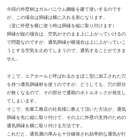
今回の外壁材はガルバニウム鋼板を建て使いするのです
が、この場合は胴縁は横に入れる形になります。
（逆に外壁を横に使う時は胴縁を縦に取り付けます）
胴縁が縦の場合は、空気がそのまま上に上がっていけるの
で問題なのですが、通気胴縁が横場合は上に上がっていこ
うとする空気を止めてしまうので、通気することができま
せん。
そこで、エアホールと呼ばれるかまぼこ型に加工された穴
を持つ通気胴縁材を使うのですが、どうしても、穴の部分
が狭くなるので、その部分で通期のボトルネックが発生し
てしまいます。
そこで、先輩工務店の社長様に教えて頂いた方法が、通気
胴縁を先に縦に取り付けて、その上に外壁の支持のための
通気胴縁を横に取り付ける方法です。
これだと、通気層の厚みも十分確保され効率的な通気が行