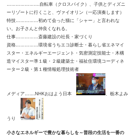
………………….自転車（クロスバイク）、子供とディズニ
ーリゾートに行くこと、ヴァイオリン（一応演奏します）
特技……………初めて会った猫に「シャー」と言われな
い。お子さんと仲良くなれる。
仕事……………斎藤建設の社長・家づくり
資格……………環境省うちエコ診断士・暮らし省エネマイ
スター・エネルギーエージェント・気密測定技能士・木構
造マイスター準１級・２級建築士・福祉住環境コーディネ
ーター２級・第１種情報処理技術者
メディア…….NHKおはよう日本
、栃木よみ
うり
小さなエネルギーで豊かな暮らしを～普段の生活を一番の